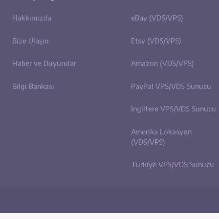
Site içi Bağlantılar
Sunuc
Hakkımızda
eBay (
Bize Ulaşın
Etsy (
Haber ve Duyurular
Amazo
N
Bilgi Bankası
PayPa
İngilt