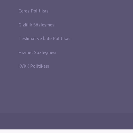
u Hizmetleri
Polikitikalar
VDS/VPS)
Çerez Politikası
VDS/VPS)
Gizlilik Sözleşmesi
n (VDS/VPS)
Teslimat ve İade Politikası
l VPS/VDS Sunucu
Hizmet Sözleşmesi
ere VPS/VDS Sunucu
KVKK Politikası