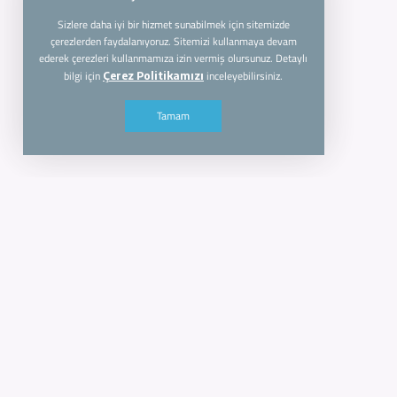
info@cloudsfix.com
Copyright © 2026 Tüm Hakları Sak
Çerez Kullanımı
Sizlere daha iyi bir hizmet sunabilmek için sitemizde
çerezlerden faydalanıyoruz. Sitemizi kullanmaya devam
ederek çerezleri kullanmamıza izin vermiş olursunuz. Detaylı
bilgi için
inceleyebilirsiniz.
Çerez Politikamızı
Tamam