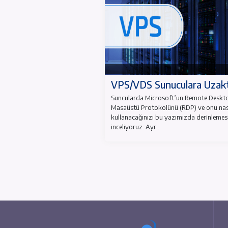
VPS/VDS Sunucular
Suncularda Microsoft’un R
Masaüstü Protokolünü (RDP)
kullanacağınızı bu yazımızd
inceliyoruz. Ayr...