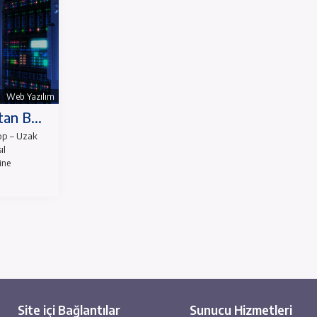
Web Yazılım
a Uzaktan B...
emote Desktop – Uzak
 ve onu nasıl
a derinlemesine