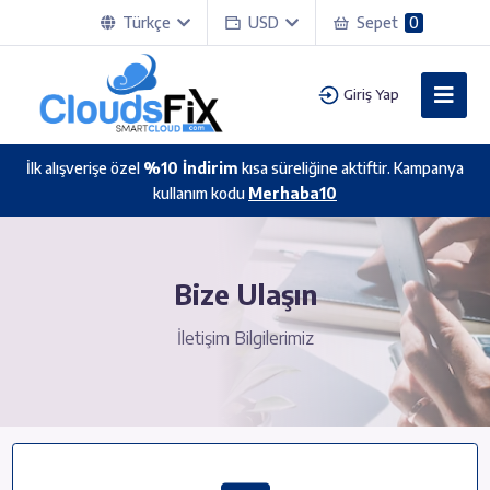
Türkçe
USD
Sepet
0
Giriş Yap
İlk alışverişe özel
%10 İndirim
kısa süreliğine aktiftir. Kampanya
kullanım kodu
Merhaba10
Bize Ulaşın
İletişim Bilgilerimiz