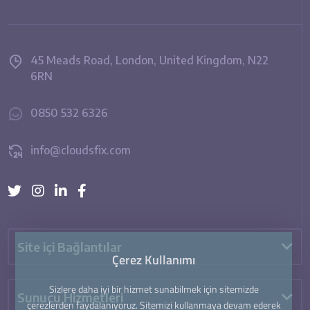
45 Meads Road, London, United Kingdom, N22
6RN
0850 532 6326
info@cloudsfix.com
Site içi Bağlantılar
Çerez Kullanımı
Sizlere daha iyi bir hizmet sunabilmek için sitemizde
Sunucu Hizmetleri
çerezlerden faydalanıyoruz. Sitemizi kullanmaya devam ederek