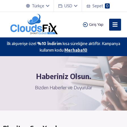
Türkçe
USD
Sepet
0
Giriş Yap
İlk alışverişe özel
%10 İndirim
kısa süreliğine aktiftir. Kampanya
kullanım kodu
Merhaba10
Haberiniz Olsun.
Bizden Haberler ve Duyurular