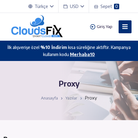
Türkçe
USD
Sepet
0
Giriş Yap
İlk alışverişe özel
%10 İndirim
kısa süreliğine aktiftir. Kampanya
kullanım kodu
Merhaba10
Proxy
Proxy
Anasayfa
Yazılar