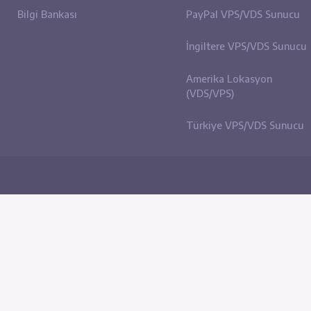
Site içi Bağlantılar
Sunuc
Hakkımızda
eBay (
Bize Ulaşın
Etsy (
Haber ve Duyurular
Amazo
N
Bilgi Bankası
PayPa
İngilt
Ameri
(VDS/V