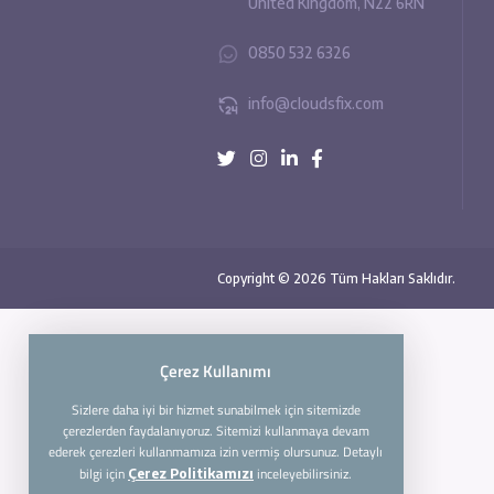
45 Meads Road, London,
United Kingdom, N22 6R
0850 532 6326
info@cloudsfix.com