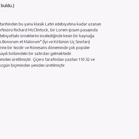
ndi. / 4 kişi faydalı buldu.)
ülendi. / 6 kişi faydalı buldu.)
luşmaz. Kökleri M.Ö. 45 tarihinden bu yana klasik Latin edebiyatın
y College'dan Latince profesörü Richard McClintock, bir Lorem Ips
ur' sözcüğünün klasik edebiyattaki örneklerini incelediğinde kesin 
kaleme alınan "de Finibus Bonorum et Malorum" (İyi ve Kötünün Uç Sı
 Bu kitap, ahlak kuramı üzerine bir tezdir ve Rönesans döneminde çok
dolor sit amet" 1.10.32 sayılı bölümdeki bir satırdan gelmektedir.
eri ilgilenenler için yeniden üretilmiştir. Çiçero tarafından yazılan
izce sürümleri eşliğinde özgün biçiminden yeniden üretilmiştir.