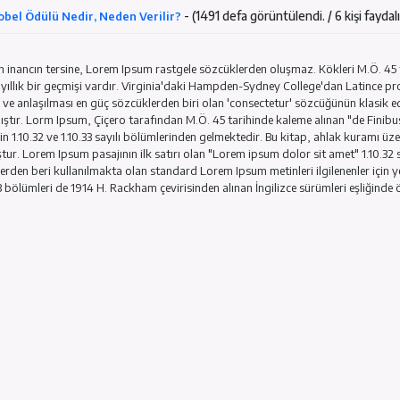
- (1301 defa görüntüle
Pellentesque a vulputate turpis
- (1491 defa görünt
Nobel Ödülü Nedir, Neden Verilir?
Yaygın inancın tersine, Lorem Ipsum rastgele sözcüklerden o
2000 yıllık bir geçmişi vardır. Virginia'daki Hampden-Sydne
geçen ve anlaşılması en güç sözcüklerden biri olan 'consectet
ulaşmıştır. Lorm Ipsum, Çiçero tarafından M.Ö. 45 tarihinde 
eserinin 1.10.32 ve 1.10.33 sayılı bölümlerinden gelmektedir.
olmuştur. Lorem Ipsum pasajının ilk satırı olan "Lorem ipsum 
1500'lerden beri kullanılmakta olan standard Lorem Ipsum metinl
1.10.33 bölümleri de 1914 H. Rackham çevirisinden alınan İngil