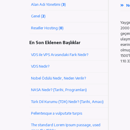
Sunucu/VPS/VDS (
2
)
Alan Adı Yönetimi (
3
)
Genel (
2
)
Reseller Hosting (
0
)
En Son Eklenen Başlıklar
VDS ile VPS Arasındaki Fark Nedir?
VDS Nedir?
Nobel Ödülü Nedir, Neden Verilir?
NASA Nedir? (Tarihi, Programları)