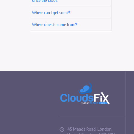
Türk Dil Kurumu (TDK) Nedir? (Tarihi, Amacı)
Pellentesque a vulputate turpis
The standard Lorem Ipsum passage, used
since the 1500s
Where can I get some?
Where does it come from?