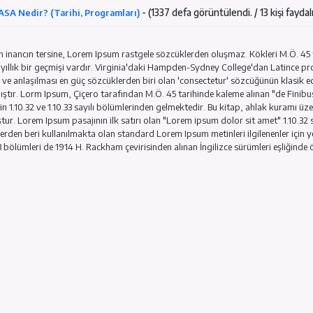
- (1498 defa görüntülendi. / 1 
Where can I get some?
- (1337 defa görünt
NASA Nedir? (Tarihi, Programları)
Yaygın inancın tersine, Lorem Ipsum rastgele sözcüklerden o
2000 yıllık bir geçmişi vardır. Virginia'daki Hampden-Sydne
geçen ve anlaşılması en güç sözcüklerden biri olan 'consectet
ulaşmıştır. Lorm Ipsum, Çiçero tarafından M.Ö. 45 tarihinde 
eserinin 1.10.32 ve 1.10.33 sayılı bölümlerinden gelmektedir.
olmuştur. Lorem Ipsum pasajının ilk satırı olan "Lorem ipsum 
1500'lerden beri kullanılmakta olan standard Lorem Ipsum metinl
1.10.33 bölümleri de 1914 H. Rackham çevirisinden alınan İngil