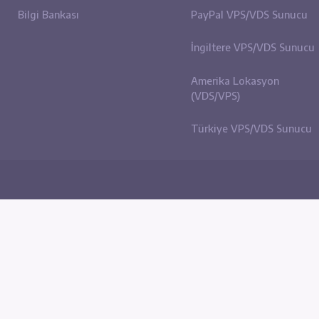
Site içi Bağlantılar
Sunuc
Hakkımızda
eBay (
Bize Ulaşın
Etsy (
Haber ve Duyurular
Amazo
N
Bilgi Bankası
PayPa
İngilt
Ameri
(VDS/V