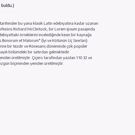
kişi faydalı buldu.)
ülendi. / 13 kişi faydalı buldu.)
luşmaz. Kökleri M.Ö. 45 tarihinden bu yana klasik Latin edebiyatın
y College'dan Latince profesörü Richard McClintock, bir Lorem Ips
ur' sözcüğünün klasik edebiyattaki örneklerini incelediğinde kesin 
kaleme alınan "de Finibus Bonorum et Malorum" (İyi ve Kötünün Uç Sı
 Bu kitap, ahlak kuramı üzerine bir tezdir ve Rönesans döneminde çok
dolor sit amet" 1.10.32 sayılı bölümdeki bir satırdan gelmektedir.
eri ilgilenenler için yeniden üretilmiştir. Çiçero tarafından yazılan
izce sürümleri eşliğinde özgün biçiminden yeniden üretilmiştir.