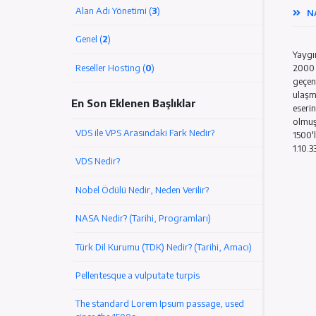
Sunucu/VPS/VDS (
2
)
Alan Adı Yönetimi (
3
)
Genel (
2
)
Reseller Hosting (
0
)
En Son Eklenen Başlıklar
VDS ile VPS Arasındaki Fark Nedir?
VDS Nedir?
Nobel Ödülü Nedir, Neden Verilir?
NASA Nedir? (Tarihi, Programları)