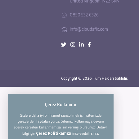
45 Meads Road, London,
United Kingdom, N22 6R
0850 532 6326
info@cloudsfix.com