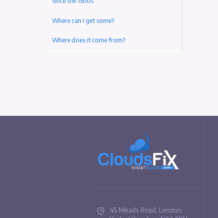
Türk Dil Kurumu (TDK) Nedir? (Tarihi, Amacı)
Pellentesque a vulputate turpis
The standard Lorem Ipsum passage, used
since the 1500s
Where can I get some?
Where does it come from?