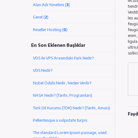
Sunucu/VPS/VDS (
2
)
Alan Adı Yönetimi (
3
)
Genel (
2
)
Reseller Hosting (
0
)
En Son Eklenen Başlıklar
VDS ile VPS Arasındaki Fark Nedir?
VDS Nedir?
Nobel Ödülü Nedir, Neden Verilir?
NASA Nedir? (Tarihi, Programları)