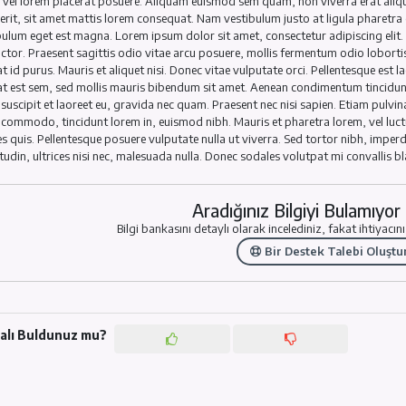
Lorem ipsum dolor sit amet, consectetur adipiscing elit. Nam
est at molestie vehicula, arcu tortor placerat elit, eget faci
lectus vel lorem placerat posuere. Aliquam euismod sem quam,
hendrerit, sit amet mattis lorem consequat. Nam vestibulum j
Vestibulum eget est magna. Lorem ipsum dolor sit amet, conse
leo auctor. Praesent sagittis odio vitae arcu posuere, mollis
feugiat id purus. Mauris et aliquet nisi. Donec vitae vulputate
feugiat est sem, sed mollis mauris bibendum sit amet. Aenean
enim, suscipit et laoreet eu, gravida nec quam. Praesent nec n
ligula commodo, tincidunt lorem in, euismod nibh. Mauris et p
ultrices quis. Pellentesque posuere vulputate nulla ut viverra
sollicitudin, ultrices nisi nec, malesuada nulla. Donec sodales
Aradığınız 
Bilgi bankasını detaylı olarak inc
Bir