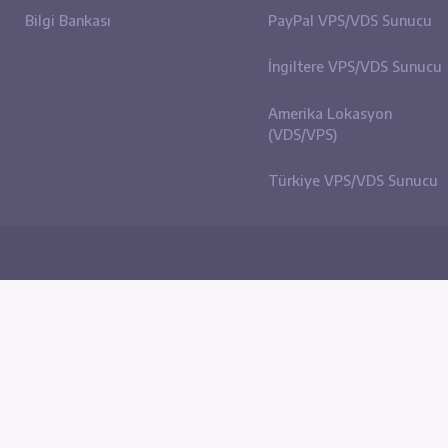
Site içi Bağlantılar
Sunuc
Hakkımızda
eBay (
Bize Ulaşın
Etsy (
Haber ve Duyurular
Amazo
N
Bilgi Bankası
PayPa
İngilt
Ameri
(VDS/V