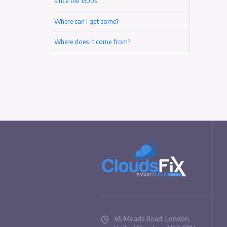
Türk Dil Kurumu (TDK) Nedir? (Tarihi, Amacı)
Pellentesque a vulputate turpis
The standard Lorem Ipsum passage, used
since the 1500s
Where can I get some?
Where does it come from?