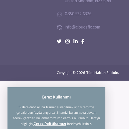
45 Meads Road, London,
United Kingdom, N22 6R
0850 532 6326
info@cloudsfix.com