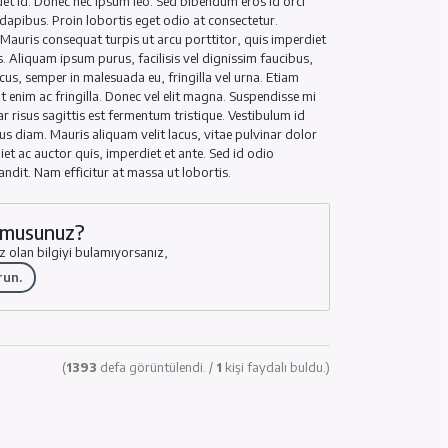
 risus sapien, molestie ac metus at, hendrerit condimentum nisl. Ma
lisis purus ante non libero. Donec vestibulum tortor sit amet dapibus 
 non viverra erat aliquet id. Donec nec ipsum leo. Sed bibendum e
usto at ligula pharetra dapibus. Proin lobortis eget odio at consec
ctetur adipiscing elit. Mauris consequat turpis ut arcu porttitor, 
 fermentum odio lobortis. Aliquam ipsum purus, facilisis vel digniss
 orci. Pellentesque est lacus, semper in malesuada eu, fringilla vel u
 condimentum tincidunt enim ac fringilla. Donec vel elit magna. S
isi sapien. Etiam pulvinar risus sagittis est fermentum tristique. Ve
haretra lorem, vel luctus diam. Mauris aliquam velit lacus, vitae p
. Sed tortor nibh, imperdiet ac auctor quis, imperdiet et ante. Sed id
 volutpat mi convallis blandit. Nam efficitur at massa ut lobortis.
Bilgiyi Bulamıyor musunuz?
elediniz, fakat ihtiyacınız olan bilgiyi bulamıyorsanız,
 Destek Talebi Oluşturun.