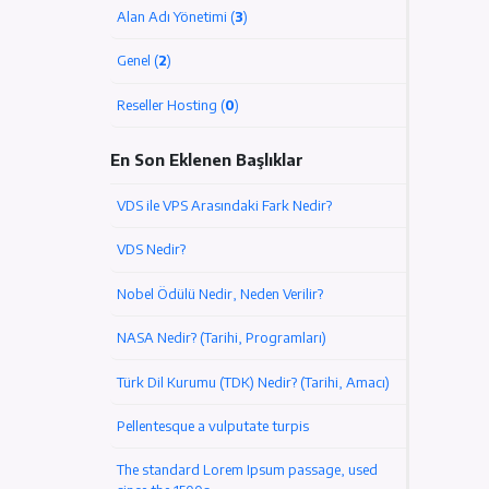
Sunucu/VPS/VDS (
2
)
Alan Adı Yönetimi (
3
)
Genel (
2
)
Reseller Hosting (
0
)
En Son Eklenen Başlıklar
VDS ile VPS Arasındaki Fark Nedir?
VDS Nedir?
Nobel Ödülü Nedir, Neden Verilir?
NASA Nedir? (Tarihi, Programları)