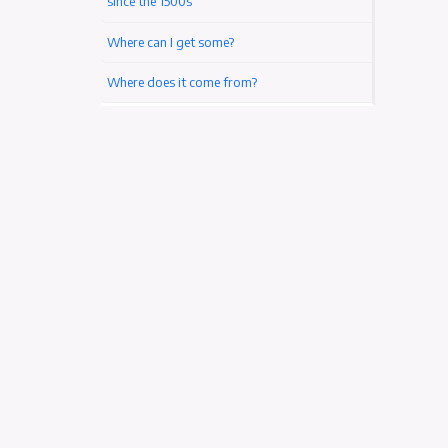
Türk Dil Kurumu (TDK) Nedir? (Tarihi, Amacı)
Pellentesque a vulputate turpis
The standard Lorem Ipsum passage, used
since the 1500s
Where can I get some?
Where does it come from?