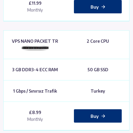
£11.99
Buy
Monthly
VPS NANO PACKET TR
2 Core CPU
3 GB DDR3-4 ECC RAM
50 GB SSD
1 Gbps / Sınırsız Trafik
Turkey
£8.99
Buy
Monthly