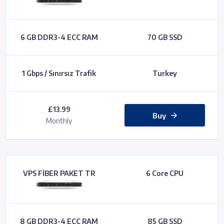
6 GB DDR3-4 ECC RAM
70 GB SSD
1 Gbps / Sınırsız Trafik
Turkey
£13.99
Buy
Monthly
VPS FİBER PAKET TR
6 Core CPU
8 GB DDR3-4 ECC RAM
85 GB SSD