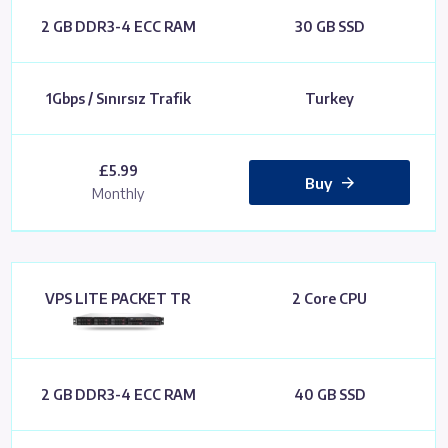
2 GB DDR3-4 ECC RAM
30 GB SSD
1Gbps / Sınırsız Trafik
Turkey
£5.99
Buy
Monthly
VPS LITE PACKET TR
2 Core CPU
2 GB DDR3-4 ECC RAM
40 GB SSD