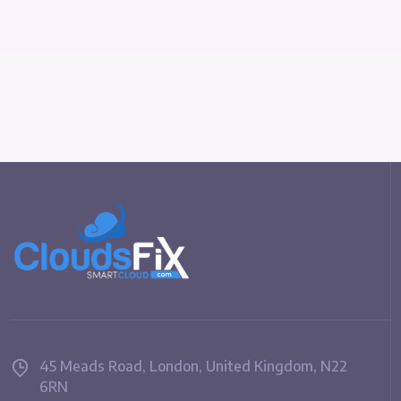
45 Meads Road, London, United Kingdom, N22
6RN