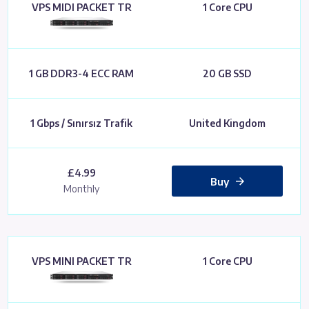
VPS MIDI PACKET TR
1 Core CPU
1 GB DDR3-4 ECC RAM
20 GB SSD
1 Gbps / Sınırsız Trafik
United Kingdom
£4.99
Buy
Monthly
VPS MINI PACKET TR
1 Core CPU