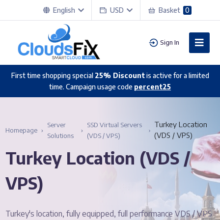
English
USD
Basket
0
Sign In
First time shopping special
25% Discount
is active for a limited
time. Campaign usage code
percent25
Turkey Location
Server
SSD Virtual Servers
Homepage
(VDS / VPS)
Solutions
(VDS / VPS)
Turkey Location (VDS /
VPS)
Turkey's location, fully equipped, full performance VDS / VPS