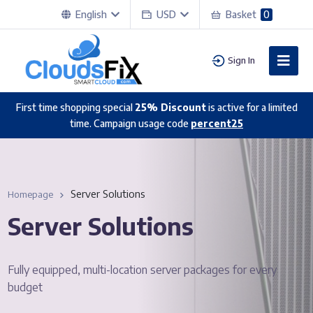
English
USD
Basket
0
Sign In
First time shopping special
25% Discount
is active for a limited
time. Campaign usage code
percent25
Server Solutions
Homepage
Server Solutions
Fully equipped, multi-location server packages for every
budget