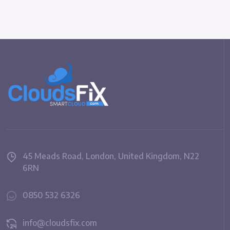
45 Meads Road, London, United Kingdom, N22
6RN
0850 532 6326
info@cloudsfix.com