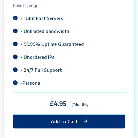
Paket İçeriği
- 1Gbit Fast Servers
- Unlimited bandwidth
- 99.99% Uptime Guaranteed
- Unordered IPs
- 24/7 Full Support
-Personal
£4.95
/Monthly
Add to Cart