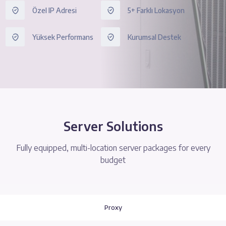
Özel IP Adresi
5+ Farklı Lokasyon
Yüksek Performans
Kurumsal Destek
Server Solutions
Fully equipped, multi-location server packages for every
budget
Proxy