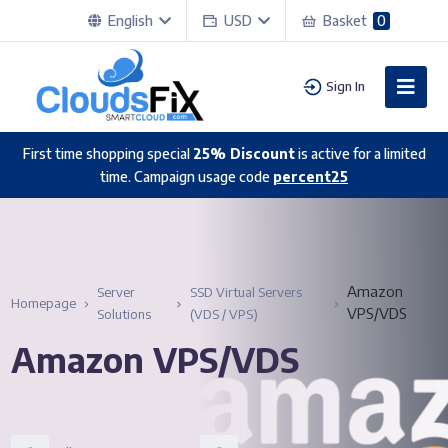
English
USD
Basket
0
Sign In
First time shopping special
25% Discount
is active for a limited
time. Campaign usage code
percent25
Amazon
Server
SSD Virtual Servers
Homepage
VPS/VDS
Solutions
(VDS / VPS)
Amazon VPS/VDS