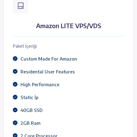
Amazon LITE VPS/VDS
Paket İçeriği
Custom Made For Amazon
Residental User Features
High Performance
Static İp
40GB SSD
2GB Ram
2 Core Processor