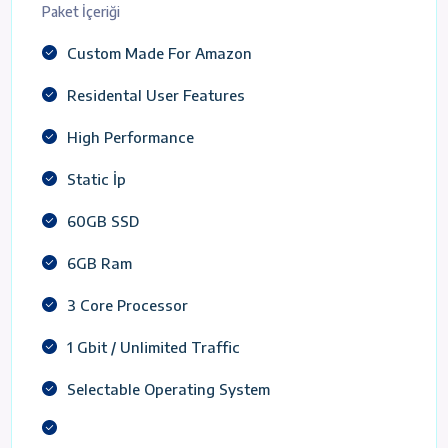
Paket İçeriği
Custom Made For Amazon
Residental User Features
High Performance
Static İp
60GB SSD
6GB Ram
3 Core Processor
1 Gbit / Unlimited Traffic
Selectable Operating System