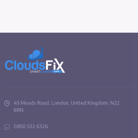
45 Meads Road, London, United Kingdom, N22
6RN
0850 532 6326