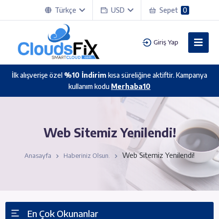
Türkçe
USD
Sepet
0
Giriş Yap
İlk alışverişe özel
%10 İndirim
kısa süreliğine aktiftir. Kampanya
kullanım kodu
Merhaba10
Web Sitemiz Yenilendi!
Web Sitemiz Yenilendi!
Anasayfa
Haberiniz Olsun.
En Çok Okunanlar