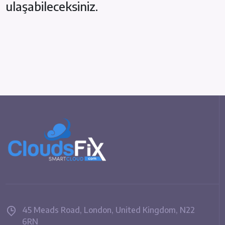
ulaşabileceksiniz.
45 Meads Road, London, United Kingdom, N22
6RN