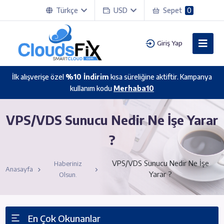
Türkçe
USD
Sepet
0
Giriş Yap
İlk alışverişe özel
%10 İndirim
kısa süreliğine aktiftir. Kampanya
kullanım kodu
Merhaba10
VPS/VDS Sunucu Nedir Ne İşe Yarar
?
VPS/VDS Sunucu Nedir Ne İşe
Haberiniz
Anasayfa
Yarar ?
Olsun.
En Çok Okunanlar