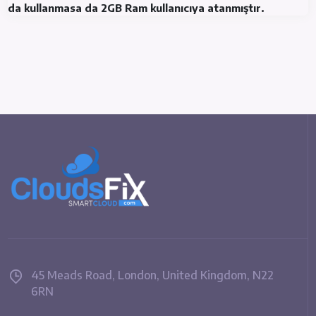
da kullanmasa da 2GB Ram kullanıcıya atanmıştır.
45 Meads Road, London, United Kingdom, N22
6RN