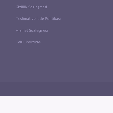
u Hizmetleri
Polikitikalar
VDS/VPS)
Çerez Politikası
VDS/VPS)
Gizlilik Sözleşmesi
n (VDS/VPS)
Teslimat ve İade Politikası
l VPS/VDS Sunucu
Hizmet Sözleşmesi
ere VPS/VDS Sunucu
KVKK Politikası
ka Lokasyon
PS)