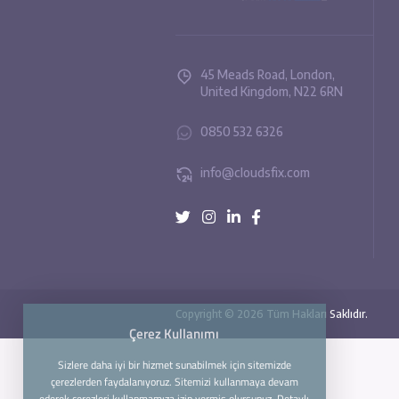
45 Meads Road, London,
United Kingdom, N22 6R
0850 532 6326
info@cloudsfix.com