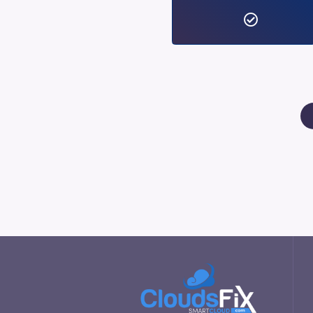
£6.99