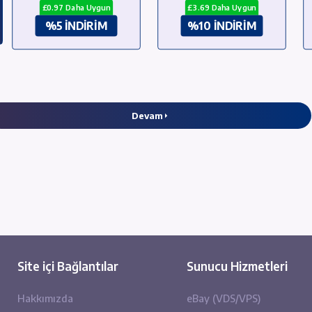
£20.46
£4
£19.49
£3
£0.97 Daha Uygun
£3.69 D
%5 İNDİRİM
%10 
Devam