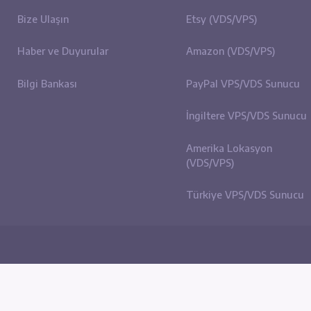
Site içi Bağlantılar
Sunuc
Hakkımızda
eBay (
Bize Ulaşın
Etsy (
Haber ve Duyurular
Amazo
N
Bilgi Bankası
PayPa
İngilt
Ameri
(VDS/V