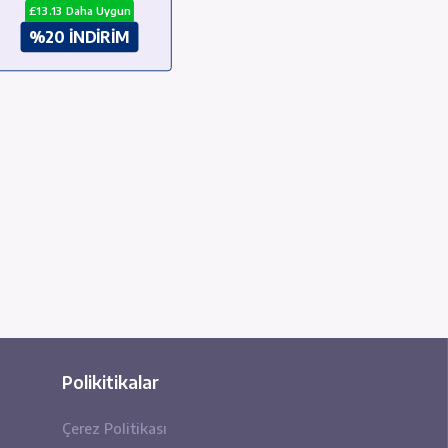
0.62
£78.79
6.93
£65.66
aha Uygun
£13.13 Daha Uygun
İNDİRİM
%20 İNDİRİM