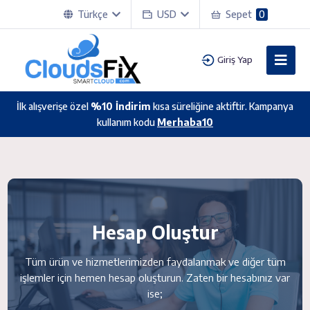
Türkçe
USD
Sepet
0
Giriş Yap
İlk alışverişe özel
%10 İndirim
kısa süreliğine aktiftir. Kampanya
kullanım kodu
Merhaba10
Hesap Oluştur
Tüm ürün ve hizmetlerimizden faydalanmak ve diğer tüm
işlemler için hemen hesap oluşturun. Zaten bir hesabınız var
ise;