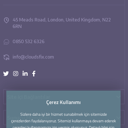
45 Meads Road, London, United Kingdom, N22
6RN
0850 532 6326
info@cloudsfix.com
Site içi Bağlantılar
Çerez Kullanımı
Çerez Kullanımı
Sizlere daha iyi bir hizmet sunabilmek için sitemizde
Sizlere daha iyi bir hizmet sunabilmek için sitemizde
Sunucu Hizmetleri
çerezlerden faydalanıyoruz. Sitemizi kullanmaya devam ederek
çerezlerden faydalanıyoruz. Sitemizi kullanmaya devam ederek
çerezleri kullanmamıza izin vermiş olursunuz. Detaylı bilgi için
çerezleri kullanmamıza izin vermiş olursunuz. Detaylı bilgi için